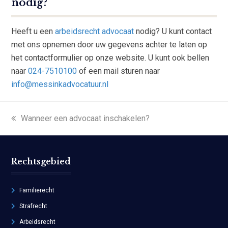
nodig?
Heeft u een
arbeidsrecht advocaat
nodig? U kunt contact
met ons opnemen door uw gegevens achter te laten op
het contactformulier op onze website. U kunt ook bellen
naar
024-7510100
of een mail sturen naar
info@messinkadvocatuur.nl
previous
Wanneer een advocaat inschakelen?
post:
Rechtsgebied
Familierecht
Strafrecht
Arbeidsrecht